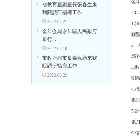
金
省教育廳副廳長張春生來
我院調研指導工作
20
2022.07.21
1.
金年会與永年區人民政府
程
舉行...
2
2022.07.10
邱
市政府副市長張永新來我
院調研指導工作
3.
2022.06.29
劉
4.
張
5.
張
6.