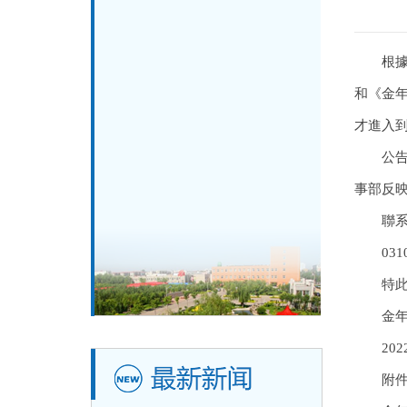
根據
和《金年
才進入
公告
事部反
聯系
031
特
金
20
附