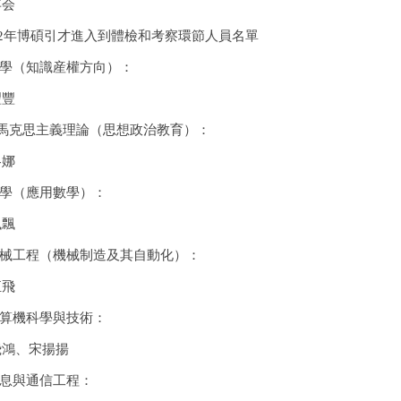
年会
22年博碩引才進入到體檢和考察環節人員名單
法學（知識産權方向）：
豐豐
．馬克思主義理論（思想政治教育）：
冬娜
數學（應用數學）：
飄飄
機械工程（機械制造及其自動化）：
恒飛
計算機科學與技術：
飛鴻、宋揚揚
信息與通信工程：