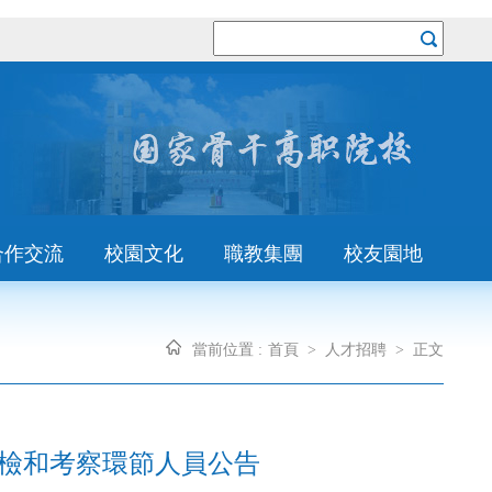
合作交流
校園文化
職教集團
校友園地
當前位置 :
首頁
>
人才招聘
>
正文
體檢和考察環節人員公告