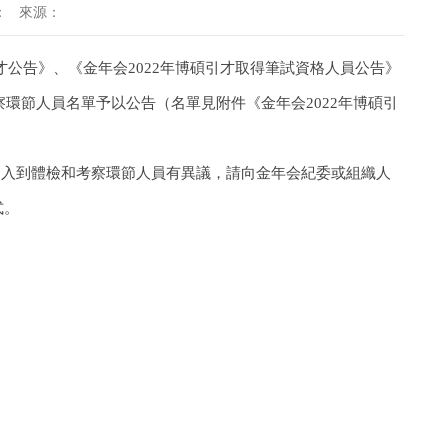
：
來源：
引才公告》、《金年会2022年博碩引才取得筆試資格人員公告》
察環節人員名單予以公告（名單見附件《金年会2022年博碩引
對進入到體檢和考察環節人員有異議，請向金年会紀委或組織人
式。