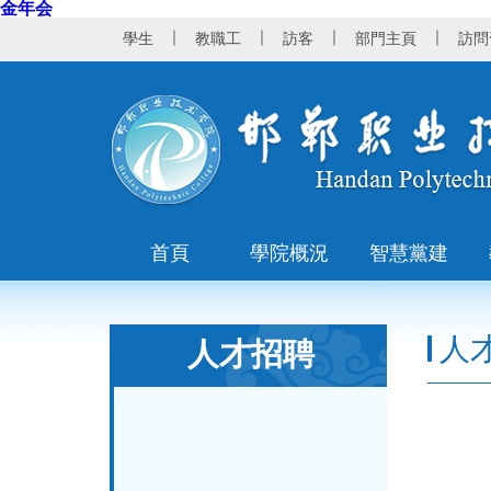
金年会
｜
｜
｜
｜
學生
教職工
訪客
部門主頁
訪問
首頁
學院概況
智慧黨建
人
人才招聘