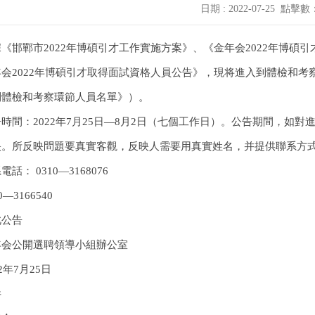
日期 : 2022-07-25
點擊數
《邯鄲市2022年博碩引才工作實施方案》、《金年会2022年博碩
会2022年博碩引才取得面試資格人員公告》，現将進入到體檢和考
到體檢和考察環節人員名單》）。
時間：2022年7月25日—8月2日（七個工作日）。公告期間，如
映。所反映問題要真實客觀，反映人需要用真實姓名，并提供聯系方
電話： 0310—3168076
0—3166540
此公告
年会公開選聘領導小組辦公室
22年7月25日
件