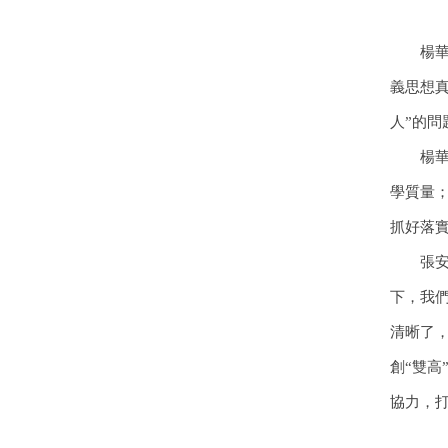
楊
義思想
人”的問
楊
學質量
抓好落
張
下，我
清晰了
創“雙
協力，