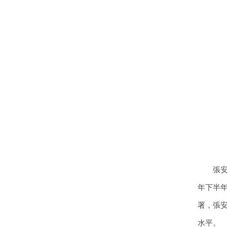
張
年下半
署，張
水平。