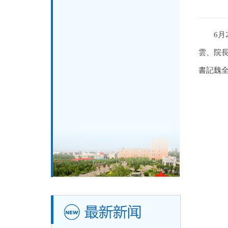
6月
雲、院
書記魏