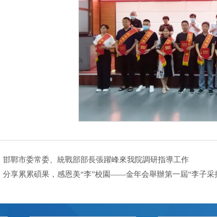
：
邯鄲市委常委、統戰部部長張躍峰來我院調研指導工作
：
分享累累碩果，感恩美“李”校園——金年会舉辦第一屆“李子采