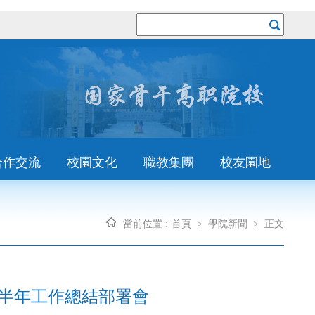
合作交流
校園文化
職教集團
校友園地
當前位置 :
首頁
>
學院新聞
>
正文
彰暨半年工作總結部署會