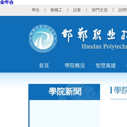
金年会
｜
｜
｜
｜
學生
教職工
訪客
部門主頁
訪問
首頁
學院概況
智慧黨建
學
學院新聞