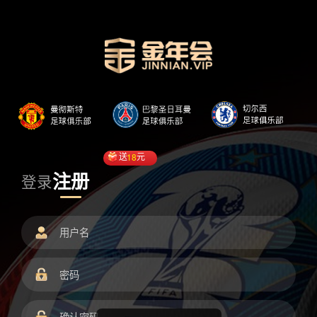
送
18
元
注册
登录