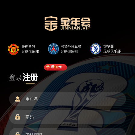
送
18
元
注册
登录